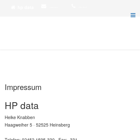
hp data
info@hp-data.de
02452 1595-330
Impressum
HP data
Heike Knabben
Haagweiher 5 · 52525 Heinsberg
Telefon: 02452 1595-330 · Fax: -331